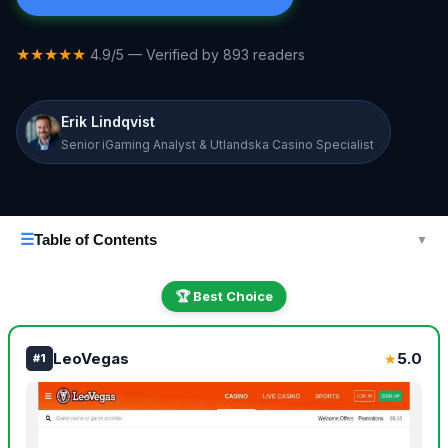
★★★★★
4.9/5 — Verified by 893 readers
Erik Lindqvist
Senior iGaming Analyst & Utlandska Casino Specialist
☰
Table of Contents
▼
🏆 Best Choice
LeoVegas
5.0
★
#1