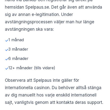
hemsidan Spelpaus.se. Det går även att använda
sig av annan e-legitimation. Under
avstängningsprocessen väljer man hur länge
avstängningen ska vara:
1 månad
3 månader
6 månader
12+ månader (tills vidare)
Observera att Spelpaus inte gäller för
internationella casinon. Du behöver alltså stänga
av dig manuellt hos varje enskild internationell
sajt, vanligtvis genom att kontakta deras support.