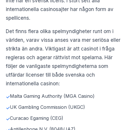
inte har en svensk licens. I stort sett alla
internationella casinosajter har någon form av
spellicens.
Det finns flera olika spelmyndigheter runt om i
världen, varav vissa anses vara mer seriösa eller
strikta än andra. Viktigast är att casinot i fråga
regleras och agerar rättvist mot spelarna. Här
följer de vanligaste spelmyndigheterna som
utfärdar licenser till både svenska och
internationella casinon:
Malta Gaming Authority (MGA Casino)
UK Gambling Commission (UKGC)
Curacao Egaming (CEG)
Antillephone N.V. (8048/JAZ)