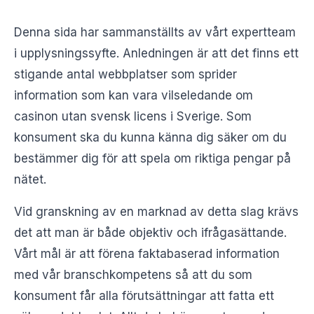
Denna sida har sammanställts av vårt expertteam
i upplysningssyfte. Anledningen är att det finns ett
stigande antal webbplatser som sprider
information som kan vara vilseledande om
casinon utan svensk licens i Sverige. Som
konsument ska du kunna känna dig säker om du
bestämmer dig för att spela om riktiga pengar på
nätet.
Vid granskning av en marknad av detta slag krävs
det att man är både objektiv och ifrågasättande.
Vårt mål är att förena faktabaserad information
med vår branschkompetens så att du som
konsument får alla förutsättningar att fatta ett