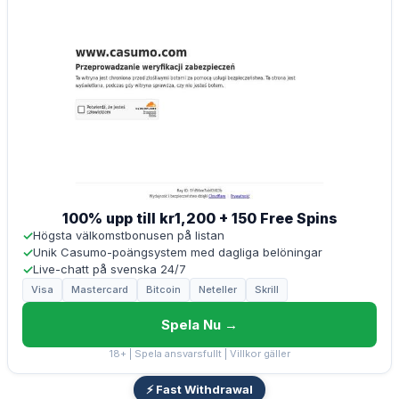
100% upp till kr1,200 + 150 Free Spins
✓
Högsta välkomstbonusen på listan
✓
Unik Casumo-poängsystem med dagliga belöningar
✓
Live-chatt på svenska 24/7
Visa
Mastercard
Bitcoin
Neteller
Skrill
Spela Nu →
18+ | Spela ansvarsfullt | Villkor gäller
⚡ Fast Withdrawal