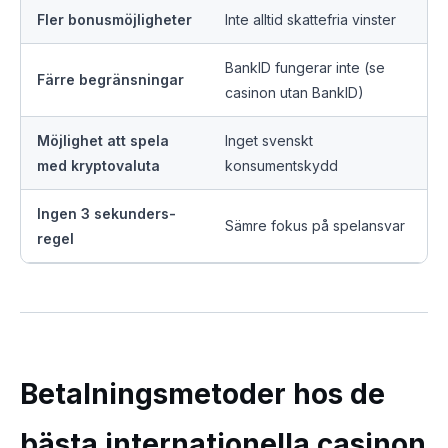
Fler bonusmöjligheter
Inte alltid skattefria vinster
BankID fungerar inte (se
Färre begränsningar
casinon utan BankID)
Möjlighet att spela
Inget svenskt
med kryptovaluta
konsumentskydd
Ingen 3 sekunders-
Sämre fokus på spelansvar
regel
Betalningsmetoder hos de
bästa internationella casinon