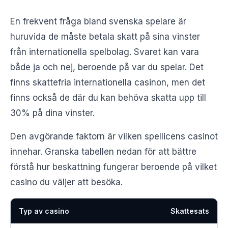
En frekvent fråga bland svenska spelare är
huruvida de måste betala skatt på sina vinster
från internationella spelbolag. Svaret kan vara
både ja och nej, beroende på var du spelar. Det
finns skattefria internationella casinon, men det
finns också de där du kan behöva skatta upp till
30% på dina vinster.
Den avgörande faktorn är vilken spellicens casinot
innehar. Granska tabellen nedan för att bättre
förstå hur beskattning fungerar beroende på vilket
casino du väljer att besöka.
Typ av casino
Skattesats