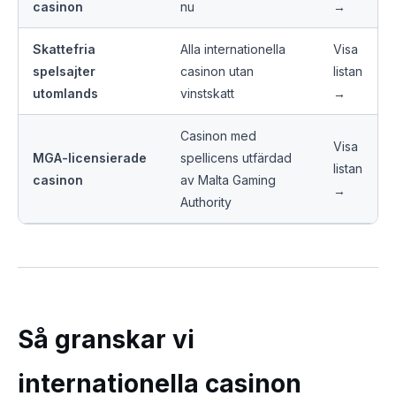
casinon
nu
→
Skattefria
Alla internationella
Visa
spelsajter
casinon utan
listan
utomlands
vinstskatt
→
Casinon med
Visa
MGA-licensierade
spellicens utfärdad
listan
casinon
av Malta Gaming
→
Authority
Så granskar vi
internationella casinon