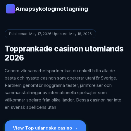
Amapsykologmottagning
A
Publicerad: May 17, 2026
·
Updated: May 18, 2026
Topprankade casinon utomlands
2026
Genom vår samarbetspartner kan du enkelt hitta alla de
bästa och nyaste casinon som opererar utanför Sverige.
Partnern genomför noggranna tester, jämförelser och
sammanställningar av internationella spelsajter som
välkomnar spelare från olika länder. Dessa casinon har inte
en svensk spellicens utan
View Top utlandska casino →