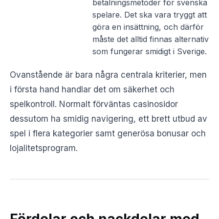
betalningsmetoder för svenska
spelare. Det ska vara tryggt att
göra en insättning, och därför
måste det alltid finnas alternativ
som fungerar smidigt i Sverige.
Ovanstående är bara några centrala kriterier, men
i första hand handlar det om säkerhet och
spelkontroll. Normalt förväntas casinosidor
dessutom ha smidig navigering, ett brett utbud av
spel i flera kategorier samt generösa bonusar och
lojalitetsprogram.