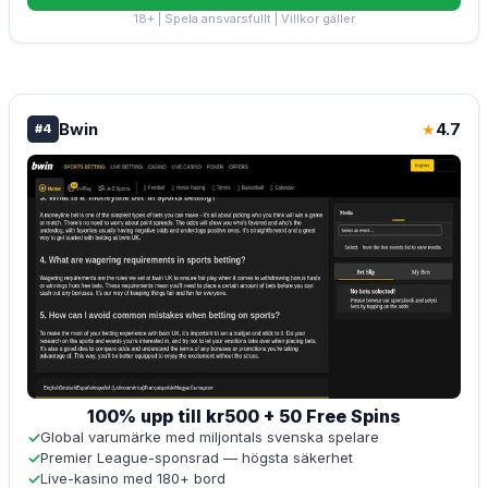
18+ | Spela ansvarsfullt | Villkor gäller
Bwin
4.7
★
#4
100% upp till kr500 + 50 Free Spins
✓
Global varumärke med miljontals svenska spelare
✓
Premier League-sponsrad — högsta säkerhet
✓
Live-kasino med 180+ bord