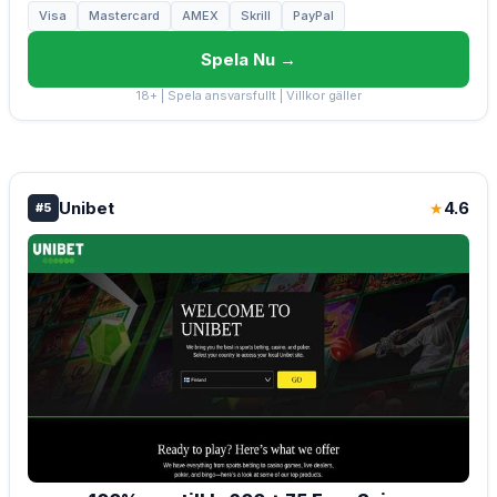
Visa
Mastercard
AMEX
Skrill
PayPal
Spela Nu →
18+ | Spela ansvarsfullt | Villkor gäller
Unibet
4.6
★
#5