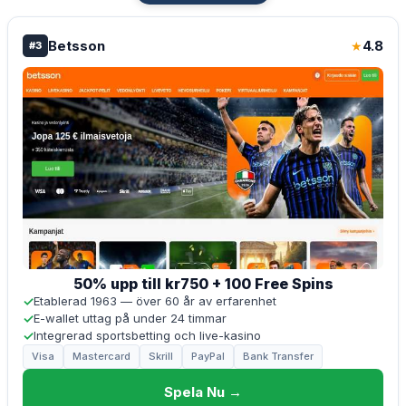
Betsson
4.8
★
#3
50% upp till kr750 + 100 Free Spins
✓
Etablerad 1963 — över 60 år av erfarenhet
✓
E-wallet uttag på under 24 timmar
✓
Integrerad sportsbetting och live-kasino
Visa
Mastercard
Skrill
PayPal
Bank Transfer
Spela Nu →